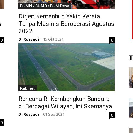
BUMN / BUMD / BUM Desa
Dirjen Kemenhub Yakin Kereta
si
Tanpa Masinis Beroperasi Agustus
2022
D. Rosyadi
15 Okt 2021
0
0
-
T
Kabinet
Rencana RI Kembangkan Bandara
di Berbagai Wilayah, Ini Skemanya
D. Rosyadi
01 Sep 2021
0
-
0