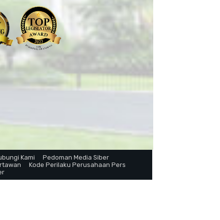
ubungi Kami
Pedoman Media Siber
artawan
Kode Perilaku Perusahaan Pers
er