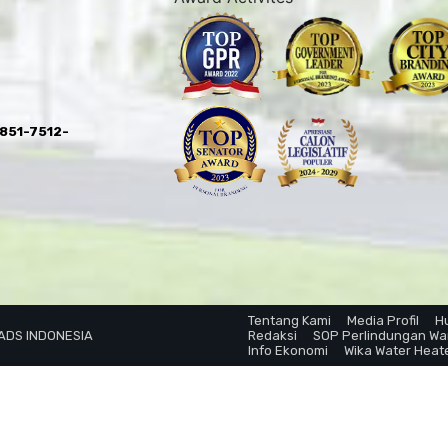
0851-7512-
Tentang Kami
Media Profil
H
 ADS INDONESIA
Redaksi
SOP Perlindungan W
Info Ekonomi
Wika Water Heat