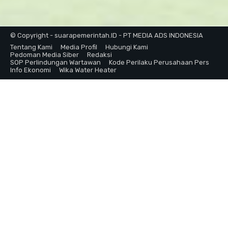
© Copyright - suarapemerintah.ID - PT MEDIA ADS INDONESIA
Tentang Kami
Media Profil
Hubungi Kami
Pedoman Media Siber
Redaksi
SOP Perlindungan Wartawan
Kode Perilaku Perusahaan Pers
Info Ekonomi
Wika Water Heater