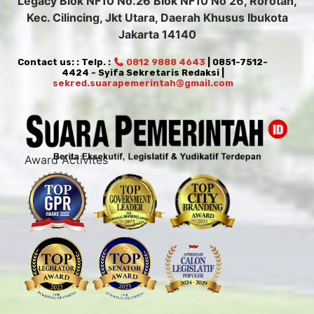
Legacy Blok NF10 No.26 Blok NF10 No 26, Rorotan,
Kec. Cilincing, Jkt Utara, Daerah Khusus Ibukota
Jakarta 14140
Contact us: : Telp. :
0812 9888 4643
| 0851-7512-
4424 - Syifa Sekretaris Redaksi |
sekred.suarapemerintah@gmail.com
Award Activites