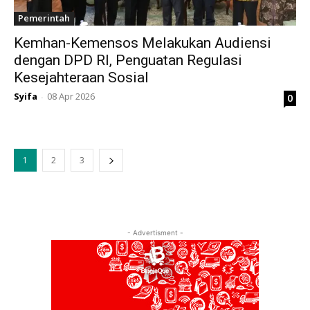
Pemerintah
Kemhan-Kemensos Melakukan Audiensi
dengan DPD RI, Penguatan Regulasi
Kesejahteraan Sosial
Syifa
08 Apr 2026
0
-
1
2
3
- Advertisment -