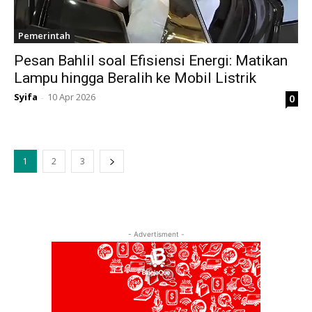
Pemerintah
Pesan Bahlil soal Efisiensi Energi: Matikan
Lampu hingga Beralih ke Mobil Listrik
Syifa
10 Apr 2026
0
-
1
2
3
- Advertisment -