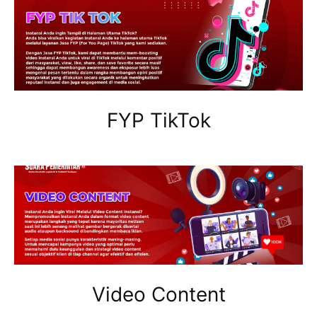
FYP TikTok
Video Content