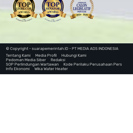
© Copyright - suarapemerintah.ID - PT MEDIA ADS INDONESIA
Tentang Kami
Media Profil
Hubungi Kami
Pedoman Media Siber
Redaksi
SOP Perlindungan Wartawan
Kode Perilaku Perusahaan Pers
Info Ekonomi
Wika Water Heater