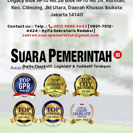
Legacy Blok NF10 No.26 Blok NF10 No 26, Rorotan,
Kec. Cilincing, Jkt Utara, Daerah Khusus Ibukota
Jakarta 14140
Contact us: : Telp. :
0812 9888 4643
| 0851-7512-
4424 - Syifa Sekretaris Redaksi |
sekred.suarapemerintah@gmail.com
Award Activites