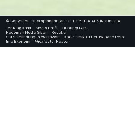
© Copyright - suarapemerintah.ID - PT MEDIA ADS INDONESIA
Tentang Kami
Media Profil
Hubungi Kami
Pedoman Media Siber
Redaksi
SOP Perlindungan Wartawan
Kode Perilaku Perusahaan Pers
Info Ekonomi
Wika Water Heater