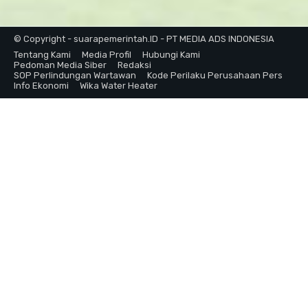
© Copyright - suarapemerintah.ID - PT MEDIA ADS INDONESIA
Tentang Kami
Media Profil
Hubungi Kami
Pedoman Media Siber
Redaksi
SOP Perlindungan Wartawan
Kode Perilaku Perusahaan Pers
Info Ekonomi
Wika Water Heater