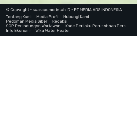
© Copyright - suarapemerintah.ID - PT MEDIA ADS INDONESIA
Tentang Kami
Media Profil
Hubungi Kami
Pedoman Media Siber
Redaksi
SOP Perlindungan Wartawan
Kode Perilaku Perusahaan Pers
Info Ekonomi
Wika Water Heater