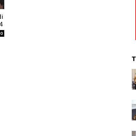
di
4
0
T