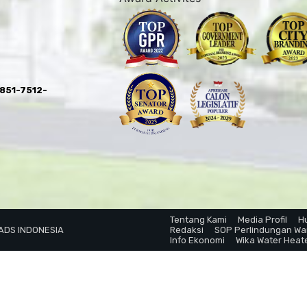
0851-7512-
Tentang Kami
Media Profil
H
 ADS INDONESIA
Redaksi
SOP Perlindungan W
Info Ekonomi
Wika Water Heat