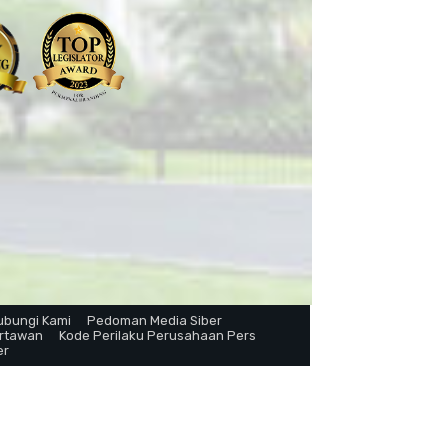
ubungi Kami
Pedoman Media Siber
artawan
Kode Perilaku Perusahaan Pers
er