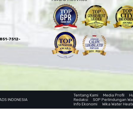
0851-7512-
Tentang Kami
Media Profil
H
 ADS INDONESIA
Redaksi
SOP Perlindungan W
Info Ekonomi
Wika Water Heat