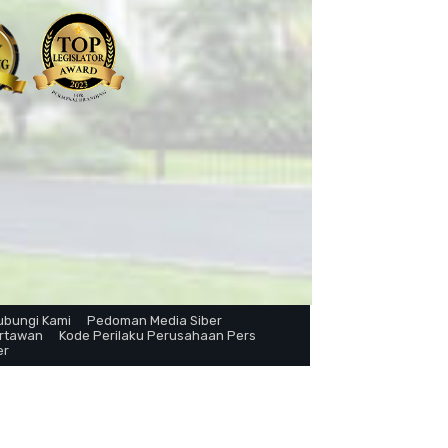
ubungi Kami
Pedoman Media Siber
artawan
Kode Perilaku Perusahaan Pers
er