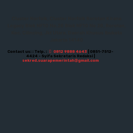
Cluster Norfolk, Cluster Norfolk Rorotan Kirana
Legacy Blok NF10 No.26 Blok NF10 No 26, Rorotan,
Kec. Cilincing, Jkt Utara, Daerah Khusus Ibukota
Jakarta 14140
Contact us: : Telp. :
0812 9888 4643
| 0851-7512-
4424 - Syifa Sekretaris Redaksi |
sekred.suarapemerintah@gmail.com