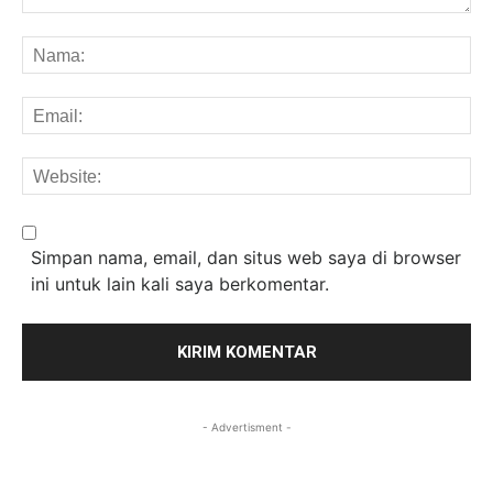
Komentar:
Na
Em
We
Simpan nama, email, dan situs web saya di browser
ini untuk lain kali saya berkomentar.
- Advertisment -