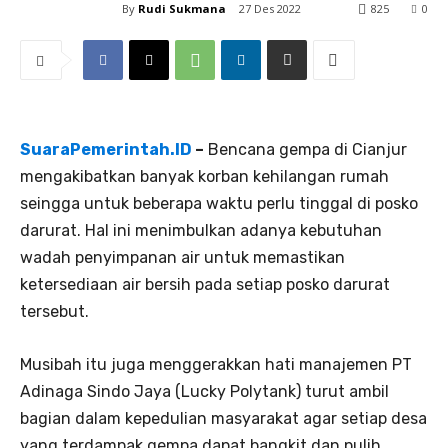
By
Rudi Sukmana
27 Des 2022
825
0
SuaraPemerintah.ID
–
Bencana gempa di Cianjur
mengakibatkan banyak korban kehilangan rumah
seingga untuk beberapa waktu perlu tinggal di posko
darurat. Hal ini menimbulkan adanya kebutuhan
wadah penyimpanan air untuk memastikan
ketersediaan air bersih pada setiap posko darurat
tersebut.
Musibah itu juga menggerakkan hati manajemen PT
Adinaga Sindo Jaya (Lucky Polytank) turut ambil
bagian dalam kepedulian masyarakat agar setiap desa
yang terdampak gempa dapat bangkit dan pulih