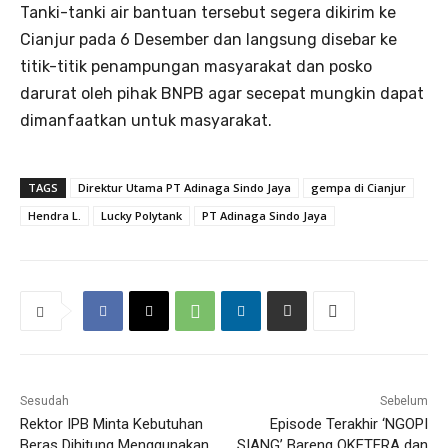
Tanki-tanki air bantuan tersebut segera dikirim ke
Cianjur pada 6 Desember dan langsung disebar ke
titik-titik penampungan masyarakat dan posko
darurat oleh pihak BNPB agar secepat mungkin dapat
dimanfaatkan untuk masyarakat.
TAGS
Direktur Utama PT Adinaga Sindo Jaya
gempa di Cianjur
Hendra L.
Lucky Polytank
PT Adinaga Sindo Jaya
Sesudah
Sebelum
Rektor IPB Minta Kebutuhan
Episode Terakhir ‘NGOPI
Beras Dihitung Menggunakan
SIANG’ Bareng OKETERA dan