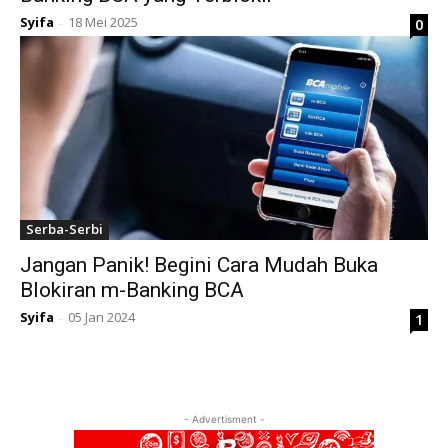
Syifa
18 Mei 2025
0
-
Serba-Serbi
Jangan Panik! Begini Cara Mudah Buka
Blokiran m-Banking BCA
Syifa
05 Jan 2024
1
-
- Advertisment -