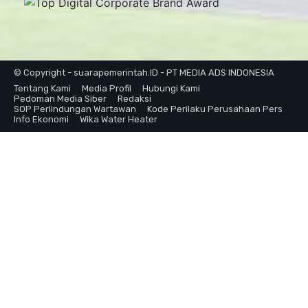
© Copyright - suarapemerintah.ID - PT MEDIA ADS INDONESIA
Tentang Kami
Media Profil
Hubungi Kami
Pedoman Media Siber
Redaksi
SOP Perlindungan Wartawan
Kode Perilaku Perusahaan Pers
Info Ekonomi
Wika Water Heater