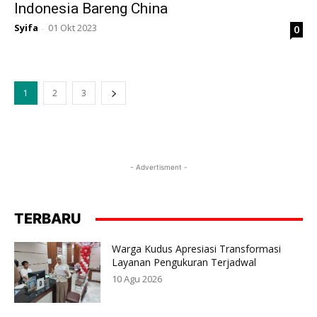
Indonesia Bareng China
Syifa
01 Okt 2023
0
-
1
2
3
- Advertisment -
TERBARU
Warga Kudus Apresiasi Transformasi
Layanan Pengukuran Terjadwal
10 Agu 2026