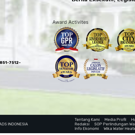
Award Activites
0851-7512-
Tentang Kami
Media Profil
H
 ADS INDONESIA
Redaksi
SOP Perlindungan W
Info Ekonomi
Wika Water Heat