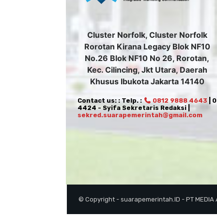
Cluster Norfolk, Cluster Norfolk
Rorotan Kirana Legacy Blok NF10
No.26 Blok NF10 No 26, Rorotan,
Kec. Cilincing, Jkt Utara, Daerah
Khusus Ibukota Jakarta 14140
Contact us: : Telp. :
0812 9888 4643
| 
4424 - Syifa Sekretaris Redaksi |
sekred.suarapemerintah@gmail.com
© Copyright - suarapemerintah.ID - PT MEDIA