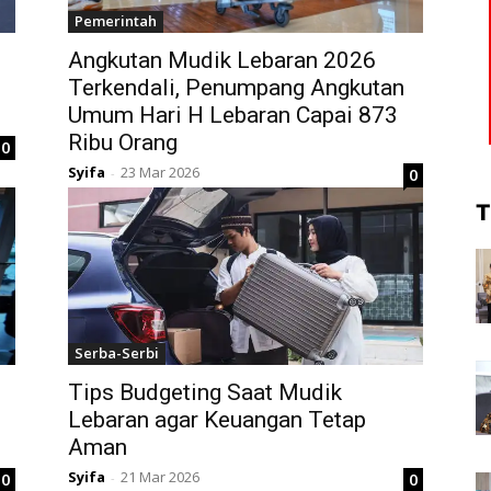
Pemerintah
Angkutan Mudik Lebaran 2026
Terkendali, Penumpang Angkutan
Umum Hari H Lebaran Capai 873
Ribu Orang
0
Syifa
23 Mar 2026
0
-
T
Serba-Serbi
Tips Budgeting Saat Mudik
Lebaran agar Keuangan Tetap
Aman
Syifa
21 Mar 2026
0
0
-