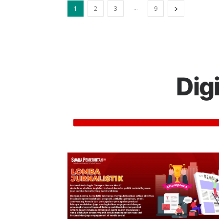
...
1
2
3
9
Dig