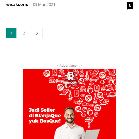
wicaksono
03 Mar 2021
0
-
1
2
- Advertisment -