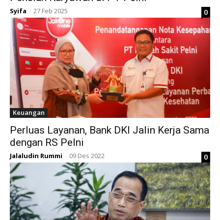
Syifa
27 Feb 2025
0
-
Keuangan
Perluas Layanan, Bank DKI Jalin Kerja Sama
dengan RS Pelni
Jalaludin Rummi
09 Des 2022
0
-