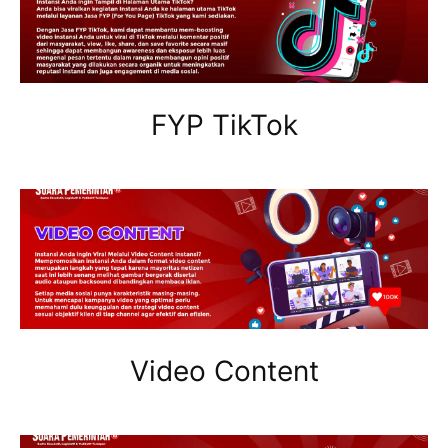
FYP TikTok
Video Content