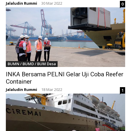
Jalaludin Rummi
30 Mar 2022
0
-
BUMN / BUMD / BUM Desa
INKA Bersama PELNI Gelar Uji Coba Reefer
Container
Jalaludin Rummi
18 Mar 2022
1
-