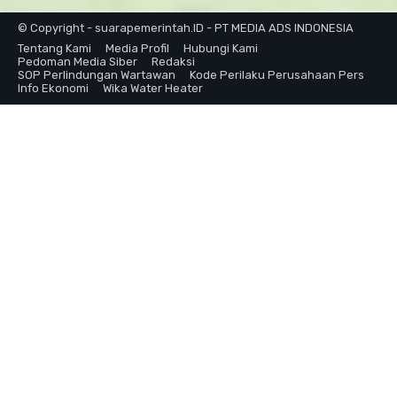
© Copyright - suarapemerintah.ID - PT MEDIA ADS INDONESIA
Tentang Kami
Media Profil
Hubungi Kami
Pedoman Media Siber
Redaksi
SOP Perlindungan Wartawan
Kode Perilaku Perusahaan Pers
Info Ekonomi
Wika Water Heater