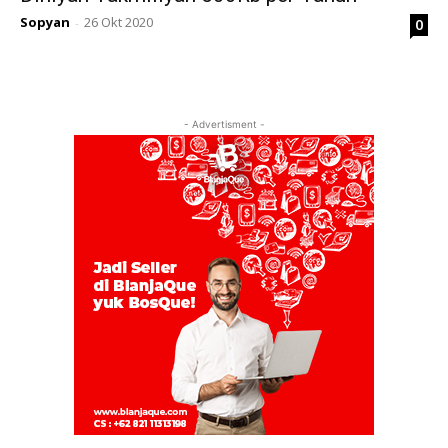
Sopyan
26 Okt 2020
0
-
- Advertisment -