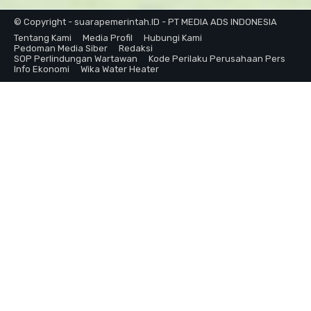
© Copyright - suarapemerintah.ID - PT MEDIA ADS INDONESIA
Tentang Kami
Media Profil
Hubungi Kami
Pedoman Media Siber
Redaksi
SOP Perlindungan Wartawan
Kode Perilaku Perusahaan Pers
Info Ekonomi
Wika Water Heater