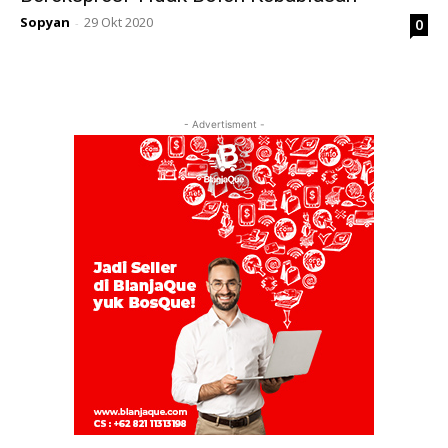
Sopyan
29 Okt 2020
0
-
- Advertisment -