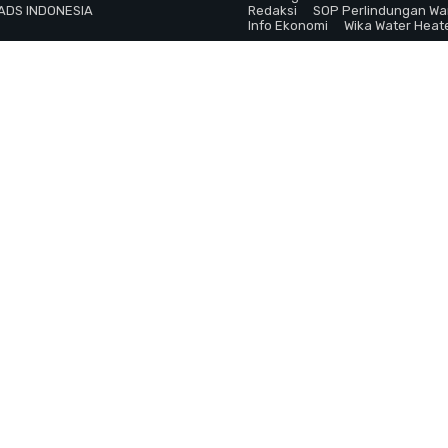
 ADS INDONESIA
Redaksi
SOP Perlindungan W
Info Ekonomi
Wika Water Heat