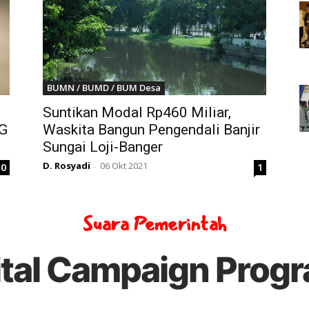
BUMN / BUMD / BUM Desa
Suntikan Modal Rp460 Miliar,
2G
Waskita Bangun Pengendali Banjir
Sungai Loji-Banger
D. Rosyadi
06 Okt 2021
0
1
-
Suara Pemerintah
ital Campaign Prog