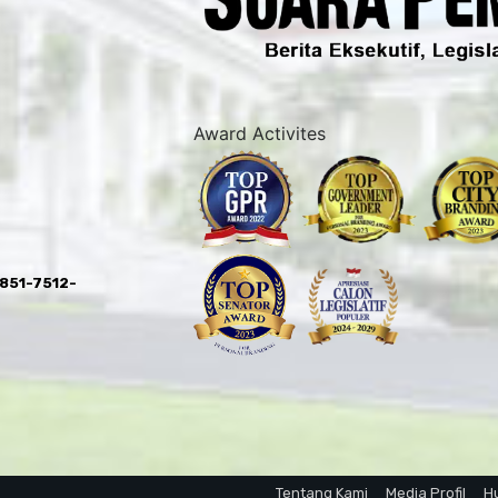
Award Activites
0851-7512-
Tentang Kami
Media Profil
H