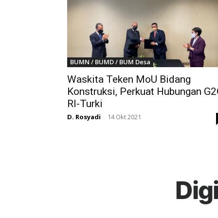
BUMN / BUMD / BUM Desa
Waskita Teken MoU Bidang
Konstruksi, Perkuat Hubungan G
RI-Turki
D. Rosyadi
14 Okt 2021
-
Dig