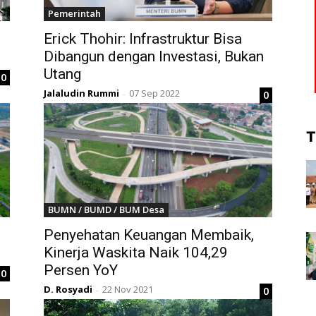
Pemerintah
Erick Thohir: Infrastruktur Bisa
Dibangun dengan Investasi, Bukan
Utang
0
Jalaludin Rummi
07 Sep 2022
0
-
T
BUMN / BUMD / BUM Desa
Penyehatan Keuangan Membaik,
Kinerja Waskita Naik 104,29
Persen YoY
0
D. Rosyadi
22 Nov 2021
0
-