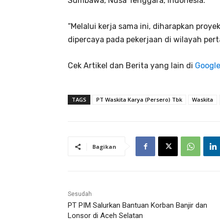
Sumbawa, Nusa Tenggara, Indonesia.
“Melalui kerja sama ini, diharapkan proy
dipercaya pada pekerjaan di wilayah per
Cek Artikel dan Berita yang lain di
Googl
TAGS
PT Waskita Karya (Persero) Tbk
Waskita
Bagikan
Sesudah
PT PIM Salurkan Bantuan Korban Banjir dan
Lonsor di Aceh Selatan