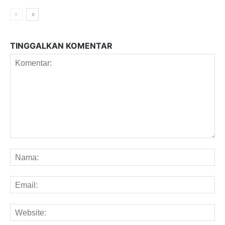
TINGGALKAN KOMENTAR
Komentar:
Na
Em
We