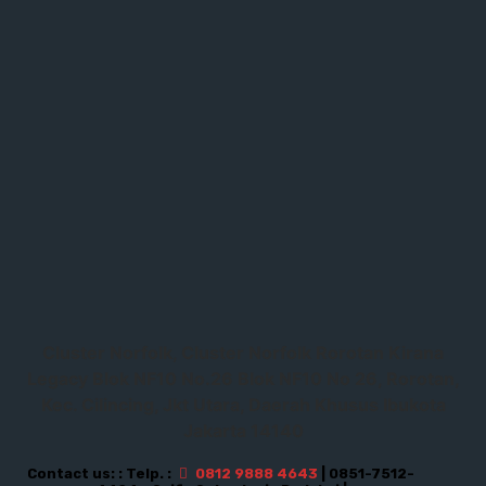
Cluster Norfolk, Cluster Norfolk Rorotan Kirana
Legacy Blok NF10 No.26 Blok NF10 No 26, Rorotan,
Kec. Cilincing, Jkt Utara, Daerah Khusus Ibukota
Jakarta 14140
Contact us: : Telp. :
0812 9888 4643
| 0851-7512-