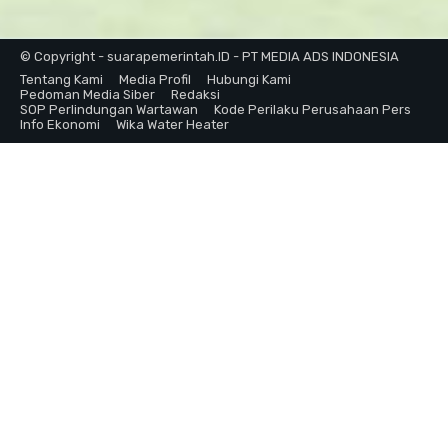
© Copyright - suarapemerintah.ID - PT MEDIA ADS INDONESIA
Tentang Kami
Media Profil
Hubungi Kami
Pedoman Media Siber
Redaksi
SOP Perlindungan Wartawan
Kode Perilaku Perusahaan Pers
Info Ekonomi
Wika Water Heater