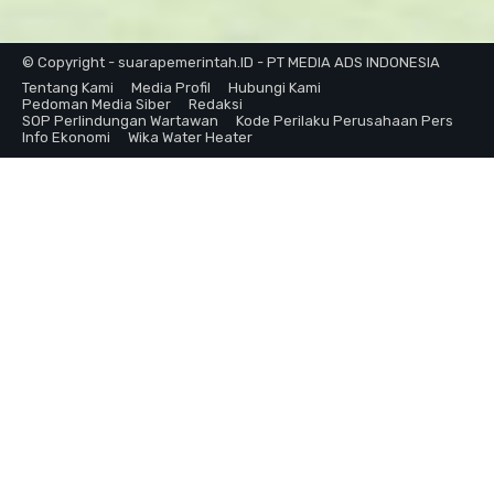
© Copyright - suarapemerintah.ID - PT MEDIA ADS INDONESIA
Tentang Kami
Media Profil
Hubungi Kami
Pedoman Media Siber
Redaksi
SOP Perlindungan Wartawan
Kode Perilaku Perusahaan Pers
Info Ekonomi
Wika Water Heater