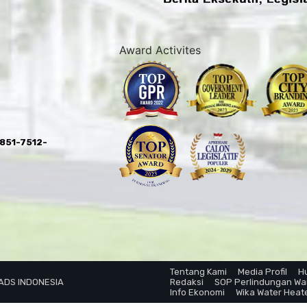
Award Activites
0851-7512-
Tentang Kami
Media Profil
H
 ADS INDONESIA
Redaksi
SOP Perlindungan W
Info Ekonomi
Wika Water Heat