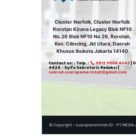
Cluster Norfolk, Cluster Norfolk
Rorotan Kirana Legacy Blok NF10
No.26 Blok NF10 No 26, Rorotan,
Kec. Cilincing, Jkt Utara, Daerah
Khusus Ibukota Jakarta 14140
Contact us: : Telp. :
0812 9888 4643
| 
4424 - Syifa Sekretaris Redaksi |
sekred.suarapemerintah@gmail.com
© Copyright - suarapemerintah.ID - PT MEDIA