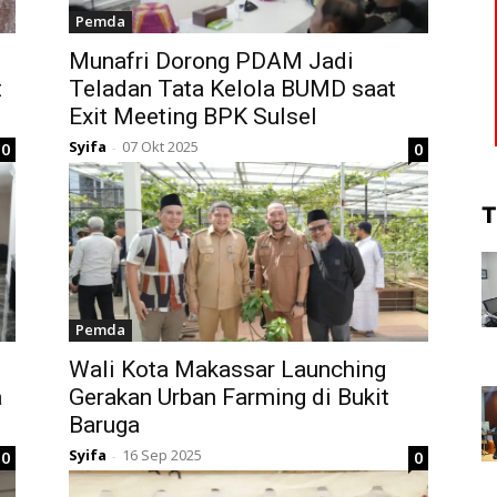
Pemda
Munafri Dorong PDAM Jadi
t
Teladan Tata Kelola BUMD saat
Exit Meeting BPK Sulsel
Syifa
07 Okt 2025
0
0
-
T
Pemda
Wali Kota Makassar Launching
a
Gerakan Urban Farming di Bukit
Baruga
Syifa
16 Sep 2025
0
0
-