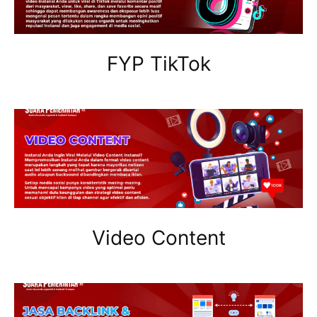
FYP TikTok
Video Content