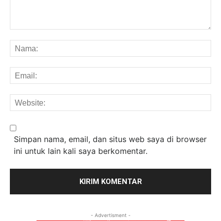
Komentar:
Na
Em
We
Simpan nama, email, dan situs web saya di browser
ini untuk lain kali saya berkomentar.
- Advertisment -