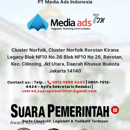
PT Media Ads Indonesia
Cluster Norfolk, Cluster Norfolk Rorotan Kirana
Legacy Blok NF10 No.26 Blok NF10 No 26, Rorotan,
Kec. Cilincing, Jkt Utara, Daerah Khusus Ibukota
Jakarta 14140
Contact us: : Telp. :
0812 9888 4643
| 0851-7512-
4424 - Syifa Sekretaris Redaksi |
sekred.suarapemerintah@gmail.com
Award Activites