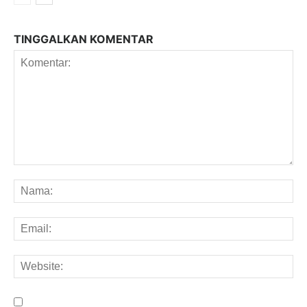
TINGGALKAN KOMENTAR
Komentar:
Na
Em
We