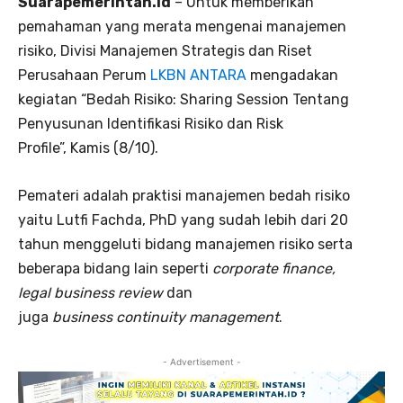
Suarapemerintah.id
– Untuk memberikan
pemahaman yang merata mengenai manajemen
risiko, Divisi Manajemen Strategis dan Riset
Perusahaan Perum
LKBN ANTARA
mengadakan
kegiatan “Bedah Risiko: Sharing Session Tentang
Penyusunan Identifikasi Risiko dan Risk
Profile”, Kamis (8/10).
Pemateri adalah praktisi manajemen bedah risiko
yaitu Lutfi Fachda, PhD yang sudah lebih dari 20
tahun menggeluti bidang manajemen risiko serta
beberapa bidang lain seperti
corporate finance,
leg
a
l
business review
dan
juga
b
usiness
c
ontinuity
m
anagement
.
- Advertisement -