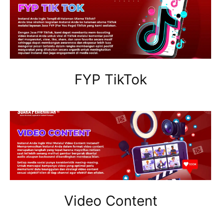
FYP TikTok
Video Content