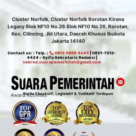
Cluster Norfolk, Cluster Norfolk Rorotan Kirana
Legacy Blok NF10 No.26 Blok NF10 No 26, Rorotan,
Kec. Cilincing, Jkt Utara, Daerah Khusus Ibukota
Jakarta 14140
Contact us: : Telp. :
0812 9888 4643
| 0851-7512-
4424 - Syifa Sekretaris Redaksi |
sekred.suarapemerintah@gmail.com
Award Activites