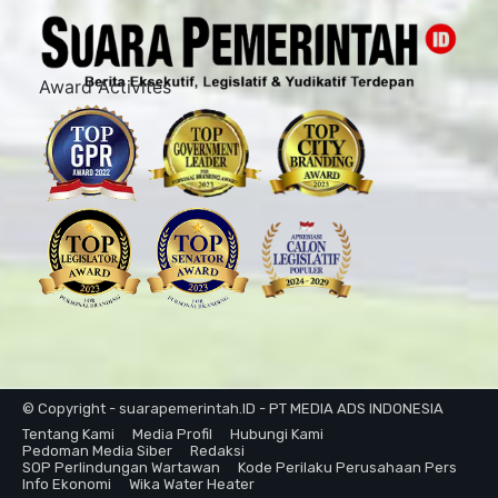
Award Activites
© Copyright - suarapemerintah.ID - PT MEDIA ADS INDONESIA
Tentang Kami
Media Profil
Hubungi Kami
Pedoman Media Siber
Redaksi
SOP Perlindungan Wartawan
Kode Perilaku Perusahaan Pers
Info Ekonomi
Wika Water Heater