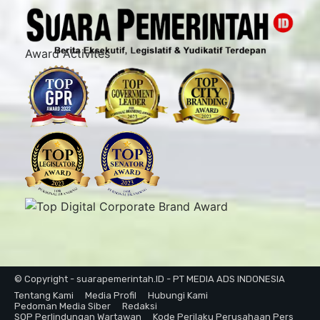
Award Activites
© Copyright - suarapemerintah.ID - PT MEDIA ADS INDONESIA
Tentang Kami
Media Profil
Hubungi Kami
Pedoman Media Siber
Redaksi
SOP Perlindungan Wartawan
Kode Perilaku Perusahaan Pers