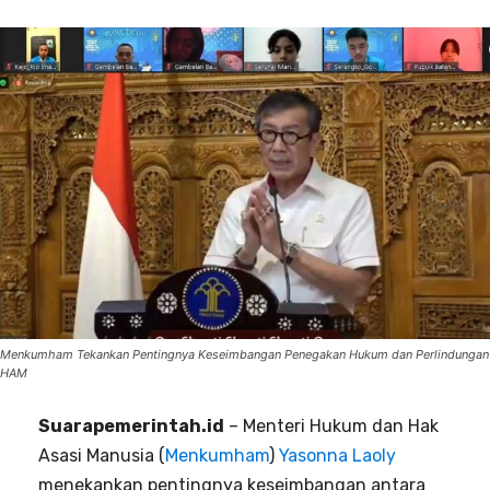
Menkumham Tekankan Pentingnya Keseimbangan Penegakan Hukum dan Perlindungan
HAM
Suarapemerintah.id
– Menteri Hukum dan Hak
Asasi Manusia (
Menkumham
)
Yasonna Laoly
menekankan pentingnya keseimbangan antara