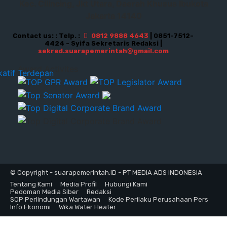
Kec. Cilincing, Jkt Utara, Daerah Khusus Ibukota
Jakarta 14140
Contact us: : Telp. :
0812 9888 4643
| 0851-7512-
4424 - Syifa Sekretaris Redaksi |
sekred.suarapemerintah@gmail.com
Award Activites
© Copyright - suarapemerintah.ID - PT MEDIA ADS INDONESIA
Tentang Kami
Media Profil
Hubungi Kami
Pedoman Media Siber
Redaksi
SOP Perlindungan Wartawan
Kode Perilaku Perusahaan Pers
Info Ekonomi
Wika Water Heater