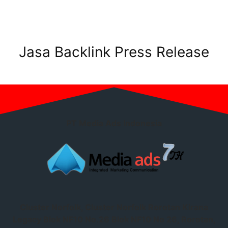
Jasa Backlink Press Release
PT Media Ads Indonesia
Cluster Norfolk, Cluster Norfolk Rorotan Kirana
Legacy Blok NF10 No.26 Blok NF10 No 26, Rorotan,