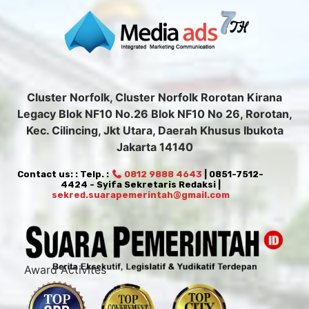
Cluster Norfolk, Cluster Norfolk Rorotan Kirana
Legacy Blok NF10 No.26 Blok NF10 No 26, Rorotan,
Kec. Cilincing, Jkt Utara, Daerah Khusus Ibukota
Jakarta 14140
Contact us: : Telp. :
0812 9888 4643
| 0851-7512-
4424 - Syifa Sekretaris Redaksi |
sekred.suarapemerintah@gmail.com
Award Activites