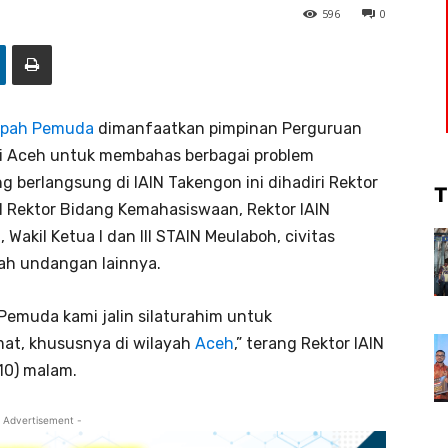
596
0
pah Pemuda
dimanfaatkan pimpinan Perguruan
di Aceh untuk membahas berbagai problem
berlangsung di IAIN Takengon ini dihadiri Rektor
T
il Rektor Bidang Kemahasiswaan, Rektor IAIN
Wakil Ketua I dan III STAIN Meulaboh, civitas
ah undangan lainnya.
emuda kami jalin silaturahim untuk
mat, khususnya di wilayah
Aceh
,” terang Rektor IAIN
10) malam.
 Advertisement -