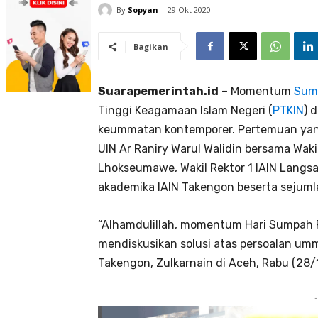
By
Sopyan
29 Okt 2020
Bagikan
Suarapemerintah.id
– Momentum
Sum
Tinggi Keagamaan Islam Negeri (
PTKIN
) 
keummatan kontemporer. Pertemuan yang 
UIN Ar Raniry Warul Walidin bersama Wak
Lhokseumawe, Wakil Rektor 1 IAIN Langsa, 
akademika IAIN Takengon beserta sejuml
“Alhamdulillah, momentum Hari Sumpah P
mendiskusikan solusi atas persoalan um
Takengon, Zulkarnain di Aceh, Rabu (28/
-