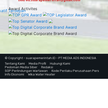
sekred.suarapemerintah@gmail.com
Award Activites
© Copyright - suarapemerintah.ID - PT MEDIA ADS INDONESIA
Tentang Kami
Media Profil
Hubungi Kami
Pedoman Media Siber
Redaksi
SOP Perlindungan Wartawan
Kode Perilaku Perusahaan Pers
Info Ekonomi
Wika Water Heater