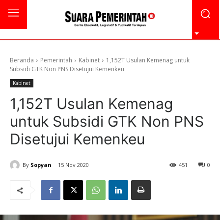
Beranda
Pemerintah
Kabinet
1,152T Usulan Kemenag untuk
Subsidi GTK Non PNS Disetujui Kemenkeu
Kabinet
1,152T Usulan Kemenag
untuk Subsidi GTK Non PNS
Disetujui Kemenkeu
By
Sopyan
15 Nov 2020
451
0