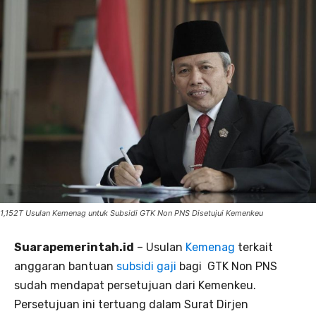
1,152T Usulan Kemenag untuk Subsidi GTK Non PNS Disetujui Kemenkeu
Suarapemerintah.id
– Usulan
Kemenag
terkait
anggaran bantuan
subsidi gaji
bagi GTK Non PNS
sudah mendapat persetujuan dari Kemenkeu.
Persetujuan ini tertuang dalam Surat Dirjen