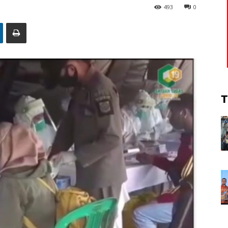
493
0
T