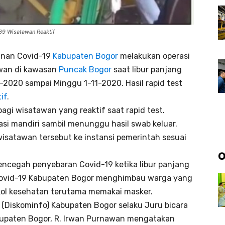
69 Wisatawan Reaktif
nan Covid-19
Kabupaten Bogor
melakukan operasi
awan di kawasan
Puncak Bogor
saat libur panjang
-2020 sampai Minggu 1-11-2020. Hasil rapid test
if
.
gi wisatawan yang reaktif saat rapid test.
si mandiri sambil menunggu hasil swab keluar.
satawan tersebut ke instansi pemerintah sesuai
O
encegah penyebaran Covid-19 ketika libur panjang
Covid-19 Kabupaten Bogor menghimbau warga yang
kol kesehatan terutama memakai masker.
 (Diskominfo) Kabupaten Bogor selaku Juru bicara
bupaten Bogor, R. Irwan Purnawan mengatakan