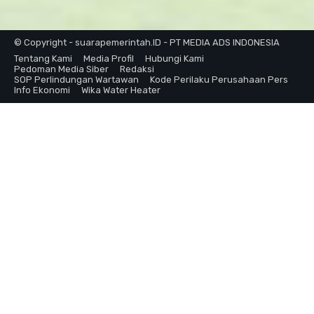
© Copyright - suarapemerintah.ID - PT MEDIA ADS INDONESIA
Tentang Kami
Media Profil
Hubungi Kami
Pedoman Media Siber
Redaksi
SOP Perlindungan Wartawan
Kode Perilaku Perusahaan Pers
Info Ekonomi
Wika Water Heater