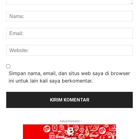
Komentar:
Na
Em
We
Simpan nama, email, dan situs web saya di browser
ini untuk lain kali saya berkomentar.
- Advertisment -