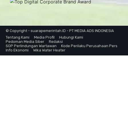
© Copyright - suarapemerintah.ID - PT MEDIA ADS INDONESIA
Tentang Kami
Media Profil
Hubungi Kami
Pedoman Media Siber
Redaksi
SOP Perlindungan Wartawan
Kode Perilaku Perusahaan Pers
Info Ekonomi
Wika Water Heater