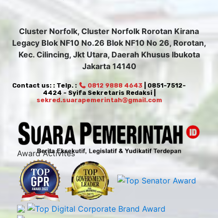
Cluster Norfolk, Cluster Norfolk Rorotan Kirana
Legacy Blok NF10 No.26 Blok NF10 No 26, Rorotan,
Kec. Cilincing, Jkt Utara, Daerah Khusus Ibukota
Jakarta 14140
Contact us: : Telp. :
0812 9888 4643
| 0851-7512-
4424 - Syifa Sekretaris Redaksi |
sekred.suarapemerintah@gmail.com
Award Activites