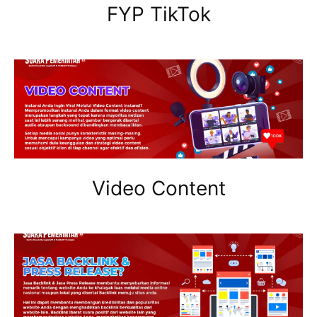
FYP TikTok
Video Content