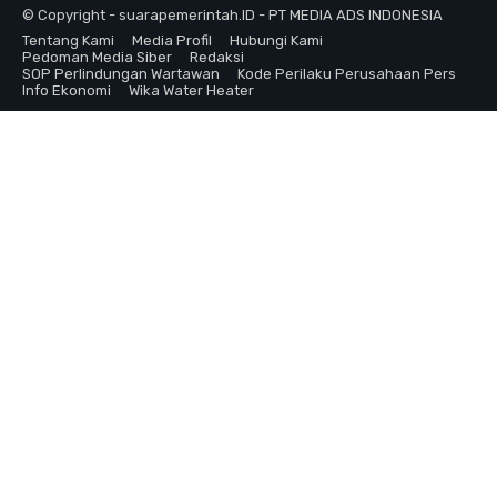
© Copyright - suarapemerintah.ID - PT MEDIA ADS INDONESIA
Tentang Kami
Media Profil
Hubungi Kami
Pedoman Media Siber
Redaksi
SOP Perlindungan Wartawan
Kode Perilaku Perusahaan Pers
Info Ekonomi
Wika Water Heater