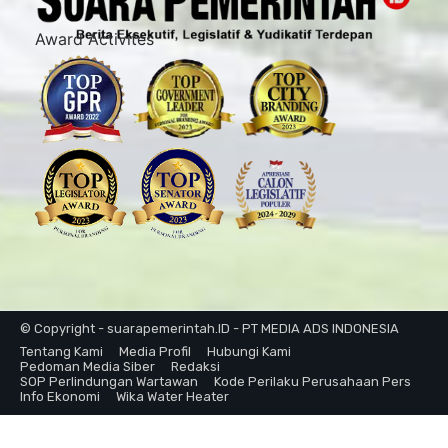
Award Activites
© Copyright - suarapemerintah.ID - PT MEDIA ADS INDONESIA
Tentang Kami
Media Profil
Hubungi Kami
Pedoman Media Siber
Redaksi
SOP Perlindungan Wartawan
Kode Perilaku Perusahaan Pers
Info Ekonomi
Wika Water Heater