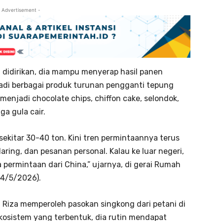
 Advertisement -
 didirikan, dia mampu menyerap hasil panen
adi berbagai produk turunan pengganti tepung
njadi chocolate chips, chiffon cake, selondok,
ga gula cair.
ekitar 30-40 ton. Kini tren permintaannya terus
daring, dan pesanan personal. Kalau ke luar negeri,
a permintaan dari China,” ujarnya, di gerai Rumah
14/5/2026).
Riza memperoleh pasokan singkong dari petani di
ekosistem yang terbentuk, dia rutin mendapat