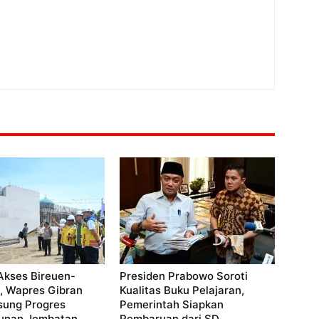
Akses Bireuen-
Presiden Prabowo Soroti
, Wapres Gibran
Kualitas Buku Pelajaran,
sung Progres
Pemerintah Siapkan
unan Jembatan
Pembaruan dari SD...