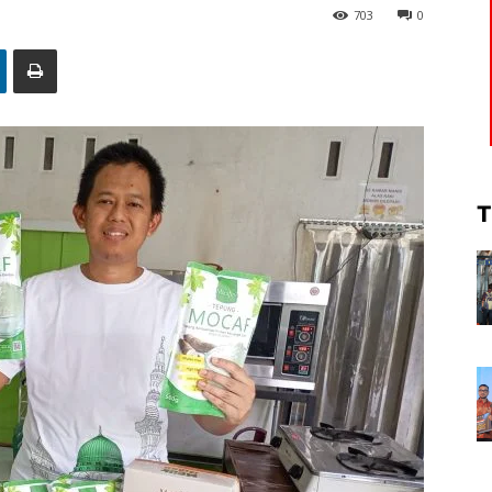
703
0
T