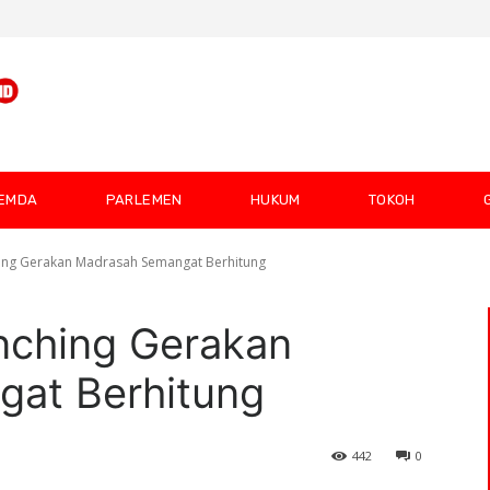
EMDA
PARLEMEN
HUKUM
TOKOH
ing Gerakan Madrasah Semangat Berhitung
ching Gerakan
at Berhitung
442
0