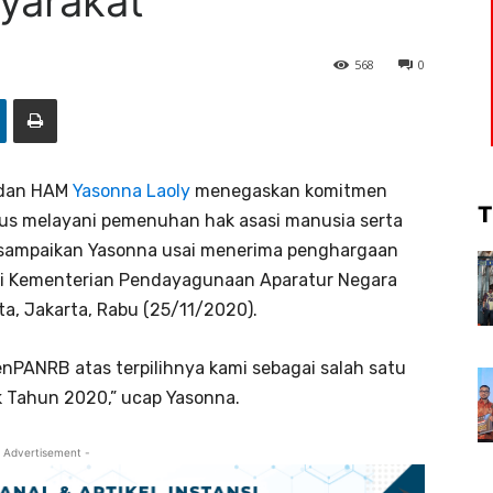
yarakat
568
0
 dan HAM
Yasonna Laoly
menegaskan komitmen
T
us melayani pemenuhan hak asasi manusia serta
disampaikan Yasonna usai menerima penghargaan
ari Kementerian Pendayagunaan Aparatur Negara
ta, Jakarta, Rabu (25/11/2020).
nPANRB atas terpilihnya kami sebagai salah satu
k Tahun 2020,” ucap Yasonna.
 Advertisement -