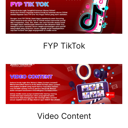
FYP TikTok
Video Content