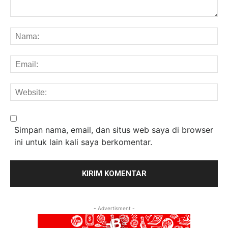
Komentar:
Na
Em
We
Simpan nama, email, dan situs web saya di browser
ini untuk lain kali saya berkomentar.
- Advertisment -