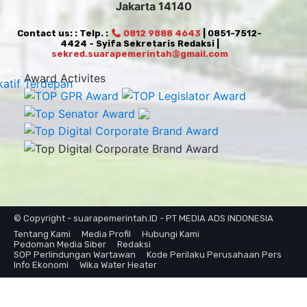
Jakarta 14140
Contact us: : Telp. :
0812 9888 4643
| 0851-7512-
4424 - Syifa Sekretaris Redaksi |
sekred.suarapemerintah@gmail.com
Award Activites
© Copyright - suarapemerintah.ID - PT MEDIA ADS INDONESIA
Tentang Kami
Media Profil
Hubungi Kami
Pedoman Media Siber
Redaksi
SOP Perlindungan Wartawan
Kode Perilaku Perusahaan Pers
Info Ekonomi
Wika Water Heater