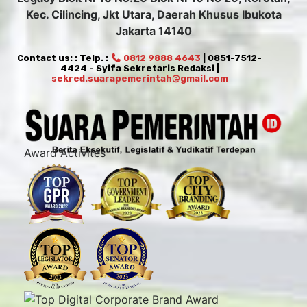
Kec. Cilincing, Jkt Utara, Daerah Khusus Ibukota
Jakarta 14140
Contact us: : Telp. :
0812 9888 4643
| 0851-7512-
4424 - Syifa Sekretaris Redaksi |
sekred.suarapemerintah@gmail.com
Award Activites