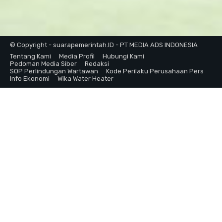
© Copyright - suarapemerintah.ID - PT MEDIA ADS INDONESIA
Tentang Kami
Media Profil
Hubungi Kami
Pedoman Media Siber
Redaksi
SOP Perlindungan Wartawan
Kode Perilaku Perusahaan Pers
Info Ekonomi
Wika Water Heater