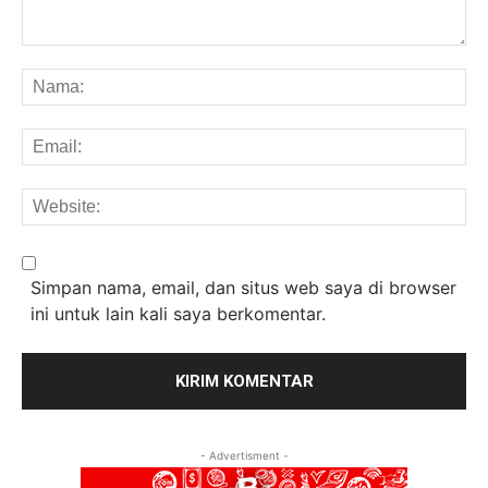
Komentar:
Na
Em
We
Simpan nama, email, dan situs web saya di browser
ini untuk lain kali saya berkomentar.
- Advertisment -