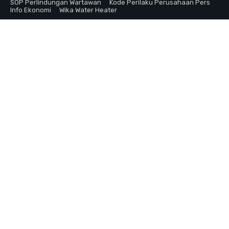
SOP Perlindungan Wartawan
Kode Perilaku Perusahaan Pers
Info Ekonomi
Wika Water Heater