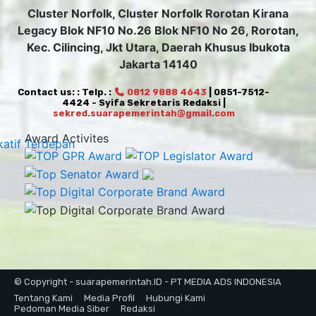
Cluster Norfolk, Cluster Norfolk Rorotan Kirana
Legacy Blok NF10 No.26 Blok NF10 No 26, Rorotan,
Kec. Cilincing, Jkt Utara, Daerah Khusus Ibukota
Jakarta 14140
Contact us: : Telp. :
0812 9888 4643
| 0851-7512-
4424 - Syifa Sekretaris Redaksi |
sekred.suarapemerintah@gmail.com
Award Activites
© Copyright - suarapemerintah.ID - PT MEDIA ADS INDONESIA
Tentang Kami
Media Profil
Hubungi Kami
Pedoman Media Siber
Redaksi