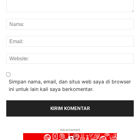
Komentar:
Na
Em
We
Simpan nama, email, dan situs web saya di browser
ini untuk lain kali saya berkomentar.
- Advertisment -