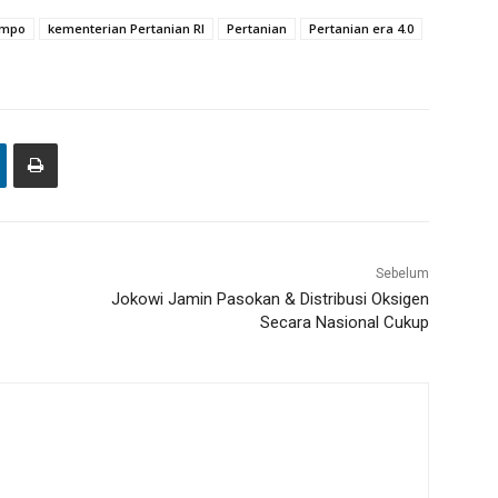
impo
kementerian Pertanian RI
Pertanian
Pertanian era 4.0
Sebelum
Jokowi Jamin Pasokan & Distribusi Oksigen
Secara Nasional Cukup