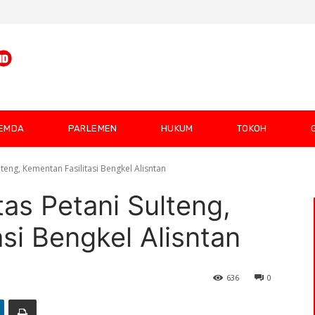
EMDA
PARLEMEN
HUKUM
TOKOH
lteng, Kementan Fasilitasi Bengkel Alisntan
tas Petani Sulteng,
si Bengkel Alisntan
636
0