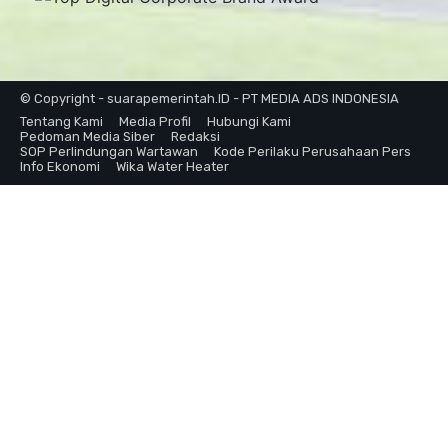
© Copyright - suarapemerintah.ID - PT MEDIA ADS INDONESIA
Tentang Kami
Media Profil
Hubungi Kami
Pedoman Media Siber
Redaksi
SOP Perlindungan Wartawan
Kode Perilaku Perusahaan Pers
Info Ekonomi
Wika Water Heater