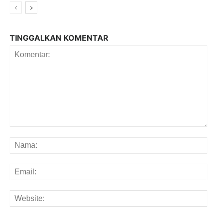
TINGGALKAN KOMENTAR
Komentar:
Na
Em
We